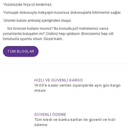
·Yüzünüzde fırça izi bırakmaz.
·Yumuşak dokusuyla makyajını kusursuz dokunuşlarla bitirmenizi sağlar.
·Ürünler kutulu ambalaj içeriğinden oluşur.
Siz bronzer kullanır mısınız? Bu konuda püf noktalarınız varsa
yorumlarda buluşalım mı? Cildiniz hep ışıldasın. Bronzerınız hep cilt
tonunuzla uyumlu olsun. Güzel kalın.
TÜM BLOGLAR
HIZLI VE GÜVENLİ KARGO
14:00'e kadar verilen siparişlerde aynı gün kargo
imkanı
GÜVENLİ ÖDEME
Tüm kredi ve banka kartları ile güvenli ve hızlı
ödeme.