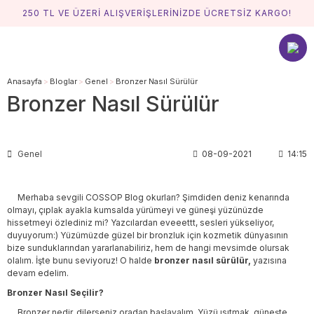
250 TL VE ÜZERİ ALIŞVERİŞLERİNİZDE ÜCRETSİZ KARGO!
Anasayfa
Bloglar
Genel
Bronzer Nasıl Sürülür
Bronzer Nasıl Sürülür
Genel
08-09-2021
14:15
Merhaba sevgili COSSOP Blog okurları? Şimdiden deniz kenarında
olmayı, çıplak ayakla kumsalda yürümeyi ve güneşi yüzünüzde
hissetmeyi özlediniz mi? Yazcılardan eveeettt, sesleri yükseliyor,
duyuyorum:) Yüzümüzde güzel bir bronzluk için kozmetik dünyasının
bize sunduklarından yararlanabiliriz, hem de hangi mevsimde olursak
olalım. İşte bunu seviyoruz! O halde
bronzer nasıl sürülür,
yazısına
devam edelim.
Bronzer Nasıl Seçilir?
Bronzer nedir, dilerseniz oradan başlayalım. Yüzü ısıtmak, güneşte