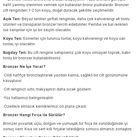
hafif yanmış izlenimini vermek için kullanılan bronz pudralardır. Bronzer
cilt renginden 1-2 ton koyu, doğal duracak şekilde seçilmelidir.
Açık Ten:
Beyaz tenliler şeftali renginde, daha çok kahverengi alt tonlu
ürünleri ve transparan bronzer tercih edebilirler. Pembe ve bal renkleri
ise sarışınlar için iyi bir seçim olacaktır.
Koyu Ten:
Esmerler için turuncu tonlar, koyu kahverengi ve koyu sarı
tonlar, iyi olacaktır.
Buğday Ten:
Bu cilt rengine sahipseniz çok koyu olmayan toprak, bakır
tonlu bir bronzer kullanabilirsiniz.
Bronzer Ne İşe Yarar?
·Cildi hafifçe bronzlaştırarak yazdan kalma, sağlıklı bir cilt görünümüne
kavuşturur.
·Cilt renginizi ısıtır, makyajınızı daha sıcak gösterir.
·Yüz hatlarınızı belirginleştirir.
·Özellikle elmacık kemiklerinizi ön plana çıkarır.
Bronzer Hangi Fırça ile Sürülür?
Bronzer yuvarlak uçlu, dolgun ve yumuşak bir fırça ile sürüldüğünde iyi
sonuç verir. Kısa ve sert kıllı fırçalar istediğiniz sonucu almanızı zorlaştırır.