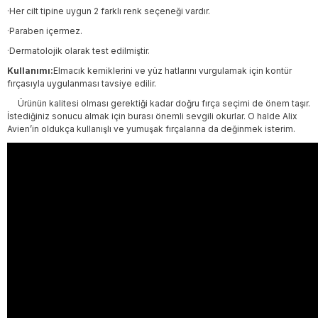
·Her cilt tipine uygun 2 farklı renk seçeneği vardır.
·Paraben içermez.
·Dermatolojik olarak test edilmiştir.
Kullanımı:
Elmacık kemiklerini ve yüz hatlarını vurgulamak için kontür
fırçasıyla uygulanması tavsiye edilir.
Ürünün kalitesi olması gerektiği kadar doğru fırça seçimi de önem taşır.
İstediğiniz sonucu almak için burası önemli sevgili okurlar. O halde Alix
Avien’in oldukça kullanışlı ve yumuşak fırçalarına da değinmek isterim.