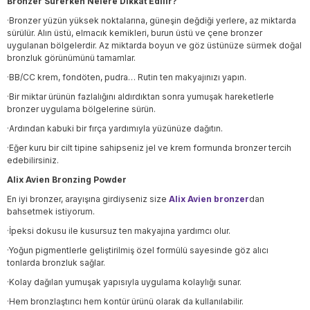
Bronzer Sürerken Nelere Dikkat Edilir?
·Bronzer yüzün yüksek noktalarına, güneşin değdiği yerlere, az miktarda
sürülür. Alın üstü, elmacık kemikleri, burun üstü ve çene bronzer
uygulanan bölgelerdir. Az miktarda boyun ve göz üstünüze sürmek doğal
bronzluk görünümünü tamamlar.
·BB/CC krem, fondöten, pudra… Rutin ten makyajınızı yapın.
·Bir miktar ürünün fazlalığını aldırdıktan sonra yumuşak hareketlerle
bronzer uygulama bölgelerine sürün.
·Ardından kabuki bir fırça yardımıyla yüzünüze dağıtın.
·Eğer kuru bir cilt tipine sahipseniz jel ve krem formunda bronzer tercih
edebilirsiniz.
Alix Avien Bronzing Powder
En iyi bronzer, arayışına girdiyseniz size
Alix Avien bronzer
dan
bahsetmek istiyorum.
·İpeksi dokusu ile kusursuz ten makyajına yardımcı olur.
·Yoğun pigmentlerle geliştirilmiş özel formülü sayesinde göz alıcı
tonlarda bronzluk sağlar.
·Kolay dağılan yumuşak yapısıyla uygulama kolaylığı sunar.
·Hem bronzlaştırıcı hem kontür ürünü olarak da kullanılabilir.