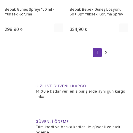
Bebak Güneş Spreyi 150 ml -
Bebak Bebek Güneş Losyonu
Yüksek Koruma
50+ Spf Yüksek Koruma Sprey
Kutulu 175 ml
299,90 ₺
334,90 ₺
1
2
HIZLI VE GÜVENLİ KARGO
14:00'e kadar verilen siparişlerde aynı gün kargo
imkanı
GÜVENLİ ÖDEME
Tüm kredi ve banka kartları ile güvenli ve hızlı
ödeme.