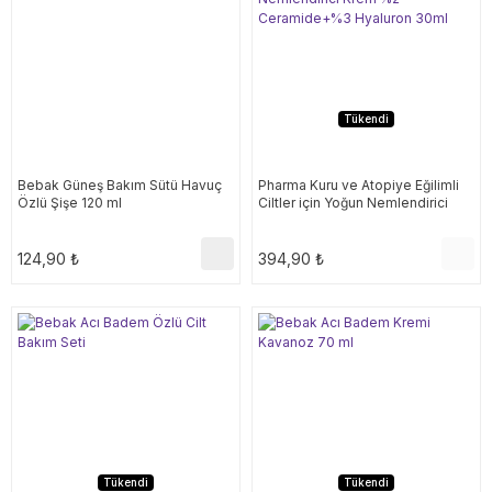
Tükendi
Bebak Güneş Bakım Sütü Havuç
Pharma Kuru ve Atopiye Eğilimli
Özlü Şişe 120 ml
Ciltler için Yoğun Nemlendirici
Krem %2 Ceramide+%3 Hyaluron
30ml
124,90 ₺
394,90 ₺
Tükendi
Tükendi