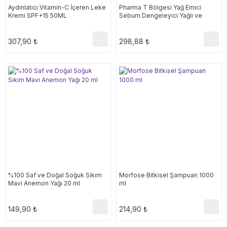
Aydınlatıcı Vitamin-C İçeren Leke
Pharma T Bölgesi Yağ Emici
Kremi SPF+15 50ML
Sebum Dengeleyici Yağlı ve
Karma Ciltler İçin Jel Maske 6ml
307,90 ₺
298,88 ₺
%100 Saf ve Doğal Soğuk Sıkım
Morfose Bitkisel Şampuan 1000
Mavi Anemon Yağı 20 ml
ml
149,90 ₺
214,90 ₺