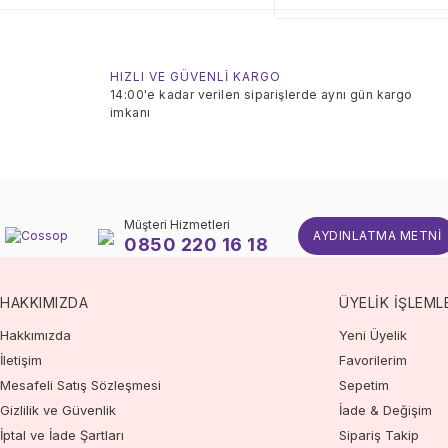
HIZLI VE GÜVENLİ KARGO
14:00'e kadar verilen siparişlerde aynı gün kargo
imkanı
Müşteri Hizmetleri
AYDINLATMA METNI
0850 220 16 18
HAKKIMIZDA
ÜYELİK İŞLEML
Hakkımızda
Yeni Üyelik
İletişim
Favorilerim
Mesafeli Satış Sözleşmesi
Sepetim
Gizlilik ve Güvenlik
İade & Değişim
İptal ve İade Şartları
Sipariş Takip