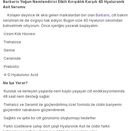
Barbaris Yoğun Nemlendirici Etkili Kırışıklık Karşıtı 4D Hyaluronik
Asit Serumu
Kolajen deyince ilk akla gelen markalardan biri olan
Barbaris
, cilt bakım
serumları ile de övgüyü hak ediyor. Bugün size 4D Hyaluron serumdan
bahsetmek istiyorum. Önce içeriğini yazarak başlayalım.
·Üzüm Kök Hücresi
·Trehalose
·Serine
·Ceramide
·Prebiotic
·4-D Hyaluronic Acid
Ne İşe Yarar?
·Kuruluk ve ilerleyen yaşlarda nem kaybı yaşayan cilt endikasyonlarında
48 saat nem desteği sağlar.
·Trehaloz ve Seramit ile güçlendirilmiş özel formülü ile cildin bariyerini
güçlendirir. tabakasını güçlendirerek
·Sağlıklı ve ışıltılı bir cilt görünümü oluşturmayı hedefler.
·Farklı özelliklere sahip dört çeşit Hyaluronik Asit ile cildin farklı