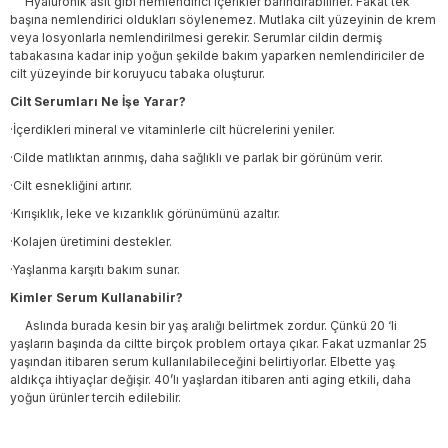
Hyaluronik asit gibi nemlendirici içerikler barındırabilirler. Fakat tek
başına nemlendirici oldukları söylenemez. Mutlaka cilt yüzeyinin de krem
veya losyonlarla nemlendirilmesi gerekir. Serumlar cildin dermiş
tabakasına kadar inip yoğun şekilde bakım yaparken nemlendiriciler de
cilt yüzeyinde bir koruyucu tabaka oluşturur.
Cilt Serumları Ne İşe Yarar?
·İçerdikleri mineral ve vitaminlerle cilt hücrelerini yeniler.
·Cilde matlıktan arınmış, daha sağlıklı ve parlak bir görünüm verir.
·Cilt esnekliğini artırır.
·Kırışıklık, leke ve kızarıklık görünümünü azaltır.
·Kolajen üretimini destekler.
·Yaşlanma karşıtı bakım sunar.
Kimler Serum Kullanabilir?
Aslında burada kesin bir yaş aralığı belirtmek zordur. Çünkü 20 ‘li
yaşların başında da ciltte birçok problem ortaya çıkar. Fakat uzmanlar 25
yaşından itibaren serum kullanılabileceğini belirtiyorlar. Elbette yaş
aldıkça ihtiyaçlar değişir. 40’lı yaşlardan itibaren anti aging etkili, daha
yoğun ürünler tercih edilebilir.