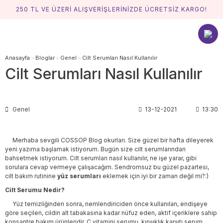
250 TL VE ÜZERİ ALIŞVERİŞLERİNİZDE ÜCRETSİZ KARGO!
Anasayfa
Bloglar
Genel
Cilt Serumları Nasıl Kullanılır
Cilt Serumları Nasıl Kullanılır
Genel
13-12-2021
13:30
Merhaba sevgili COSSOP Blog okurları. Size güzel bir hafta dileyerek
yeni yazıma başlamak istiyorum. Bugün size cilt serumlarından
bahsetmek istiyorum. Cilt serumları nasıl kullanılır, ne işe yarar, gibi
sorulara cevap vermeye çalışacağım. Sendromsuz bu güzel pazartesi,
cilt bakım rutinine
yüz serumları
eklemek için iyi bir zaman değil mi?:)
Cilt Serumu Nedir?
Yüz temizliğinden sonra, nemlendiriciden önce kullanılan, endişeye
göre seçilen, cildin alt tabakasına kadar nüfuz eden, aktif içeriklere sahip
konsantre bakım ürünleridir. C vitamini serumu, kırışıklık karşıtı serum,