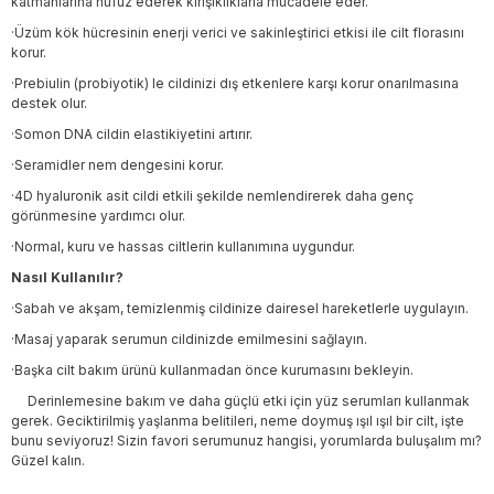
katmanlarına nüfuz ederek kırışıklıklarla mücadele eder.
·Üzüm kök hücresinin enerji verici ve sakinleştirici etkisi ile cilt florasını
korur.
·Prebiulin (probiyotik) le cildinizi dış etkenlere karşı korur onarılmasına
destek olur.
·Somon DNA cildin elastikiyetini artırır.
·Seramidler nem dengesini korur.
·4D hyaluronik asit cildi etkili şekilde nemlendirerek daha genç
görünmesine yardımcı olur.
·Normal, kuru ve hassas ciltlerin kullanımına uygundur.
Nasıl Kullanılır?
·Sabah ve akşam, temizlenmiş cildinize dairesel hareketlerle uygulayın.
·Masaj yaparak serumun cildinizde emilmesini sağlayın.
·Başka cilt bakım ürünü kullanmadan önce kurumasını bekleyin.
Derinlemesine bakım ve daha güçlü etki için yüz serumları kullanmak
gerek. Geciktirilmiş yaşlanma belitileri, neme doymuş ışıl ışıl bir cilt, işte
bunu seviyoruz! Sizin favori serumunuz hangisi, yorumlarda buluşalım mı?
Güzel kalın.