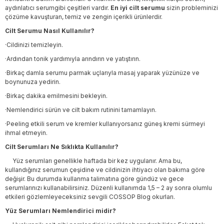
aydınlatıcı serumgibi çeşitleri vardır.
En iyi cilt serumu
sizin probleminizi
çözüme kavuşturan, temiz ve zengin içerikli ürünlerdir.
Cilt Serumu Nasıl Kullanılır?
·Cildinizi temizleyin.
·Ardından tonik yardımıyla arındırın ve yatıştırın.
·Birkaç damla serumu parmak uçlarıyla masaj yaparak yüzünüze ve
boynunuza yedirin.
·Birkaç dakika emilmesini bekleyin.
·Nemlendirici sürün ve cilt bakım rutinini tamamlayın.
·Peeling etkili serum ve kremler kullanıyorsanız güneş kremi sürmeyi
ihmal etmeyin.
Cilt Serumları Ne Sıklıkta Kullanılır?
Yüz serumları genellikle haftada bir kez uygulanır. Ama bu,
kullandığınız serumun çeşidine ve cildinizin ihtiyacı olan bakıma göre
değişir. Bu durumda kullanma talimatına göre gündüz ve gece
serumlarınızı kullanabilirsiniz. Düzenli kullanımda 1,5 – 2 ay sonra olumlu
etkileri gözlemleyeceksiniz sevgili COSSOP Blog okurları.
Yüz Serumları Nemlendirici midir?