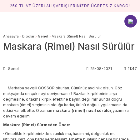
250 TL VE ÜZERİ ALIŞVERİŞLERİNİZDE ÜCRETSİZ KARGO!
Anasayfa
Bloglar
Genel
Maskara (Rimel) Nasıl Sürülür
Maskara (Rimel) Nasıl Sürülür
Genel
25-08-2021
11:47
Merhaba sevgili COSSOP okurları. Gününüz aydınlık olsun. Göz
makyajında en çok neyi seviyorsanız? Bazıları kirpiklerinin arşa
değmesine, o takma kirpik efektine bayılır, değil mi? Bunda doğru
maskara (rimel) seçiminin olduğu kadar, ürünü doğru uygulamanın da
etkisi var elbette. O zaman
maskara (rimel) nasıl sürülür,
yazımıza
devam edelim.
Maskara (Rimel) Sürmeden Önce:
·
Öncelikle kirpiklerinizde uzunluk mu, hacim mi, dolgunluk mu
istiyorsunuz, ona karar vermelisiniz. Elbette bunların hepsini bir arada