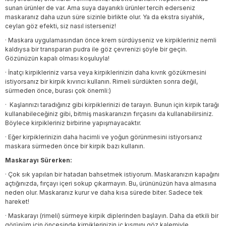
sunan ürünler de var. Ama suya dayanıklı ürünler tercih ederseniz
maskaranız daha uzun süre sizinle birlikte olur. Ya da ekstra siyahlık,
ceylan göz efekti, siz nasıl isterseniz!
·
Maskara uygulamasından önce krem sürdüyseniz ve kirpikleriniz nemli
kaldıysa bir transparan pudra ile göz çevrenizi şöyle bir geçin.
Gözünüzün kapalı olması koşuluyla!
·
İnatçı kirpikleriniz varsa veya kirpiklerinizin daha kıvrık gözükmesini
istiyorsanız bir kirpik kıvırıcı kullanın. Rimeli sürdükten sonra değil,
sürmeden önce, burası çok önemli:)
·
Kaşlarınızı taradığınız gibi kirpiklerinizi de tarayın. Bunun için kirpik tarağı
kullanabileceğiniz gibi, bitmiş maskaranızın fırçasını da kullanabilirsiniz.
Böylece kirpikleriniz birbirine yapışmayacaktır.
·
Eğer kirpiklerinizin daha hacimli ve yoğun görünmesini istiyorsanız
maskara sürmeden önce bir kirpik bazı kullanın.
Maskarayı Sürerken:
·
Çok sık yapılan bir hatadan bahsetmek istiyorum. Maskaranızın kapağını
açtığınızda, fırçayı içeri sokup çıkarmayın. Bu, ürününüzün hava almasına
neden olur. Maskaranız kurur ve daha kısa sürede biter. Sadece tek
hareket!
·
Maskarayı (rimeli) sürmeye kirpik diplerinden başlayın. Daha da etkili bir
görünüm için öncesinde kirpiklerinizin iç kısmını göz kalemiyle