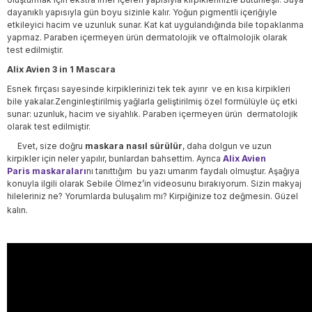
dayanıklı yapısıyla gün boyu sizinle kalır. Yoğun pigmentli içeriğiyle
etkileyici hacim ve uzunluk sunar. Kat kat uygulandığında bile topaklanma
yapmaz.
Paraben içermeyen ürün dermatolojik ve oftalmolojik olarak
test edilmiştir.
Alix Avien 3 in 1 Mascara
Esnek fırçası sayesinde kirpiklerinizi tek tek ayırır ve en kısa kirpikleri
bile yakalar.
Zenginleştirilmiş yağlarla geliştirilmiş özel formülüyle üç etki
sunar: uzunluk, hacim ve siyahlık. Paraben içermeyen ürün dermatolojik
olarak test edilmiştir.
Evet, size doğru
maskara nasıl sürülür
, daha dolgun ve uzun
kirpikler için neler yapılır, bunlardan bahsettim. Ayrıca
Alix Avien
Paris maskaraları
nı tanıttığım bu yazı umarım faydalı olmuştur. Aşağıya
konuyla ilgili olarak Sebile Ölmez’in videosunu bırakıyorum. Sizin makyaj
hileleriniz ne? Yorumlarda buluşalım mı? Kirpiğinize toz değmesin. Güzel
kalın.