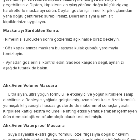
geçebilirsiniz. Dipten, kirpiklerinizin çıkış yönüne doğru küçük zigzag
hareketlerle maskarayı sürün. Ceylan gözler için rimeli kirpik uçlarından
yana doğru çektirerek sürebilirsiniz. Dilerseniz aynı işlemi alt
kirpiklerinize uygulayın.
Maskarayı Sürdükten Sonra:
·
Rimelinizi sürdükten sonra gözleriniz açık halde biraz bekleyin.
·
Göz kapaklarınıza maskara bulaştıysa kulak çubuğu yardımıyla
temizleyin.
·
Aynadan gözlerinizi kontrol edin. Sadece karşıdan değil, aynanızı
aşağıda tutarak da bakın.
Alix Avien Volume Mascara
Ultra siyah, ultra yoğun formülü ile etkileyici ve yoğun kirpiklere sahip
olabilirsiniz. Besleyici yağlarla geliştirilmiş, uzun süreli kalıcı özel formülü,
yumuşak kıl yapısıyla hassas gözlerde de mükemmel sonuçlar yaratır.
Kirpiklere kattığı ekstra volume ile lifting etkisi yaratır. Paraben içermeyen
ürün dermatolojik ve oftalmolojik olarak test edilmiştir.
Alix Avien Waterproof Mascara
Suya dayanıklı ekstra güçlü formülü, özel fırçasıyla doğal bir kıvrım
oluşturmak için ekstra lifler içeren yapısıyla kirpiklerinizle bütünleşir. Suya