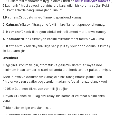
Uluslararası standartlara uygun olarak üretilen
MBM N95 yüz maskesi
,
5 katmanlı filtresi sayesinde virüslere karşı etkin bir koruma sağlar. Peki
bu katmanlarda hangi kumaşlar bulunur?
1.Katman:
Cilt dostu mikrofilament spunbond kumaş,
2.Katman:
Yüksek filtrasyon efektli mikrofilament spunbond kumaş,
3. Katman:
Yüksek filtrasyon efektli mikrofilament meltblown kumaş,
4. Katman:
Yüksek filtrasyon efektli mikrofilament meltblown kuma
5. Katman:
Yüksek dayanıklılığa sahip yüzey spunbond dokusuz kumaş
ile kaplanmıştır.
Özellikleri:
·Sağlığınızı korumak için, otomatik ve gelişmiş sistemler sayesinde
minimum insan teması ile steril ortamda üretilerek tek tek paketlenmiştir.
·Melt-blown ve dokumasız kumaş cildinizi tahriş etmez, partikülleri
filtreler ve uzun saatler boyu zorlanmadan nefes almanıza olanak verir.
·% 95'in üzerinde filtrasyon verimliliği sağlar.
·Dayanıklı kancaları kulağınızı kolaylıkla sarmalar ve rahat bir kullanım
sunar.
·Tıbbı kullanım için onaylanmıştır.
Pandemi sürecini en az hasarla atlatmak, sağlıkla ve özgürce