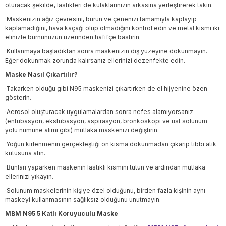
oturacak şekilde, lastikleri de kulaklarınızın arkasına yerleştirerek takın.
·Maskenizin ağız çevresini, burun ve çenenizi tamamıyla kaplayıp
kaplamadığını, hava kaçağı olup olmadığını kontrol edin ve metal kısmı iki
elinizle burnunuzun üzerinden hafifçe bastırın.
·Kullanmaya başladıktan sonra maskenizin dış yüzeyine dokunmayın.
Eğer dokunmak zorunda kalırsanız ellerinizi dezenfekte edin.
Maske Nasıl Çıkartılır?
·Takarken olduğu gibi N95 maskenizi çıkartırken de el hijyenine özen
gösterin.
·Aerosol oluşturacak uygulamalardan sonra nefes alamıyorsanız
(entübasyon, ekstübasyon, aspirasyon, bronkoskopi ve üst solunum
yolu numune alımı gibi) mutlaka maskenizi değiştirin.
·Yoğun kirlenmenin gerçekleştiği ön kısma dokunmadan çıkarıp tıbbi atık
kutusuna atın.
·Bunları yaparken maskenin lastikli kısmını tutun ve ardından mutlaka
ellerinizi yıkayın.
·Solunum maskelerinin kişiye özel olduğunu, birden fazla kişinin aynı
maskeyi kullanmasının sağlıksız olduğunu unutmayın.
MBM N95 5 Katlı Koruyuculu Maske