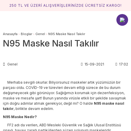
250 TL VE ÜZERİ ALIŞVERİŞLERİNİZDE ÜCRETSİZ KARGO!
Anasayfa
Bloglar
Genel
N95 Maske Nasıl Takılır
N95 Maske Nasıl Takılır
Genel
15-09-2021
17:02
Merhaba sevgili okurlar. Biliyorsunuz maskeler artık yüzümüzün bir
parçası oldu. COVİD-19 ve türevleri devam ettiği sürece de bu durum
değişmeyecek gibi görünüyor. Sağlığımızı korumak için dezenfeksiyon,
maske ve mesafe şart! Bunun yanında virüsle etkili bir şekilde savaşmak
için doğru adımlar atmak gerekiyor, değil mi? O halde
N95 maske nasıl
takılır
, birlikte devam edelim.
N95 Maske Nedir?
FF2 adı da verilen, ABD Mesleki Güvenlik ve Sağlık Ulusal Enstitüsü
onaylı, havayı zararlı partiküllerden süzen solunum maskeleridir.