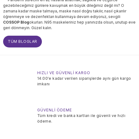
gezebileceğimiz günlere kavuşmak en büyük dileğimiz değil mi? O
zamana kadar maske talmaya, maske nasıl doğru takılır, nasıl çıkarılır
öğrenmeye ve dezenfektan kullanmaya devam ediyoruz, sevgili
COSSOP Blog
okurları. N95 maskeleriniz hep yanınızda olsun, unutup eve
geri dönmeyin. Güzel kalın.
TÜM BLOGLAR
HIZLI VE GÜVENLİ KARGO
14:00'e kadar verilen siparişlerde aynı gün kargo
imkanı
GÜVENLİ ÖDEME
Tüm kredi ve banka kartları ile güvenli ve hızlı
ödeme.