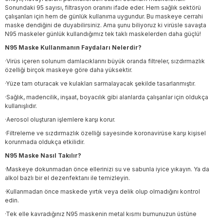
Sonundaki 95 sayısı, filtrasyon oranını ifade eder. Hem sağlık sektörü
çalışanları için hem de günlük kullanıma uygundur. Bu maskeye cerrahi
maske dendiğini de duyabilirsiniz. Ama şunu biliyoruz ki virüsle savaşta
N95 maskeler günlük kullandığımız tek taklı maskelerden daha güçlü!
N95 Maske Kullanmanın Faydaları Nelerdir?
·Virüs içeren solunum damlacıklarını büyük oranda filtreler, sızdırmazlık
özelliği birçok maskeye göre daha yüksektir.
·Yüze tam oturacak ve kulakları sarmalayacak şekilde tasarlanmıştır.
·Sağlık, madencilik, inşaat, boyacılık gibi alanlarda çalışanlar için oldukça
kullanışlıdır.
·Aerosol oluşturan işlemlere karşı korur.
·Filtreleme ve sızdırmazlık özelliği sayesinde koronavirüse karşı kişisel
korunmada oldukça etkilidir.
N95 Maske Nasıl Takılır?
·Maskeye dokunmadan önce ellerinizi su ve sabunla iyice yıkayın. Ya da
alkol bazlı bir el dezenfektanı ile temizleyin.
·Kullanmadan önce maskede yırtık veya delik olup olmadığını kontrol
edin.
·Tek elle kavradığınız N95 maskenin metal kısmı burnunuzun üstüne