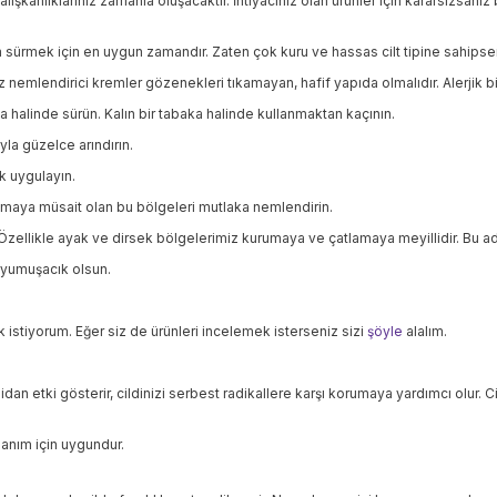
 alışkanlıklarınız zamanla oluşacaktır. İhtiyacınız olan ürünler için kararsızsanız
m sürmek için en uygun zamandır. Zaten çok kuru ve hassas cilt tipine sahips
endirici kremler gözenekleri tıkamayan, hafif yapıda olmalıdır. Alerjik bir 
aka halinde sürün. Kalın bir tabaka halinde kullanmaktan kaçının.
la güzelce arındırın.
k uygulayın.
maya müsait olan bu bölgeleri mutlaka nemlendirin.
kle ayak ve dirsek bölgelerimiz kurumaya ve çatlamaya meyillidir. Bu adımı
z yumuşacık olsun.
stiyorum. Eğer siz de ürünleri incelemek isterseniz sizi
şöyle
alalım.
n etki gösterir, cildinizi serbest radikallere karşı korumaya yardımcı olur. Cil
lanım için uygundur.