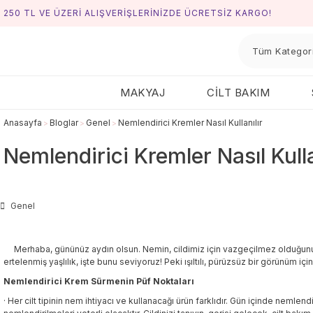
250 TL VE ÜZERİ ALIŞVERİŞLERİNİZDE ÜCRETSİZ KARGO!
MAKYAJ
CİLT BAKIM
Anasayfa
Bloglar
Genel
Nemlendirici Kremler Nasıl Kullanılır
Nemlendirici Kremler Nasıl Kulla
Genel
Merhaba, gününüz aydın olsun. Nemin, cildimiz için vazgeçilmez olduğunu çok iy
ertelenmiş yaşlılık, işte bunu seviyoruz! Peki ışıltılı, pürüzsüz bir görünüm içi
Nemlendirici Krem Sürmenin Püf Noktaları
·
Her cilt tipinin nem ihtiyacı ve kullanacağı ürün farklıdır. Gün içinde nemlen