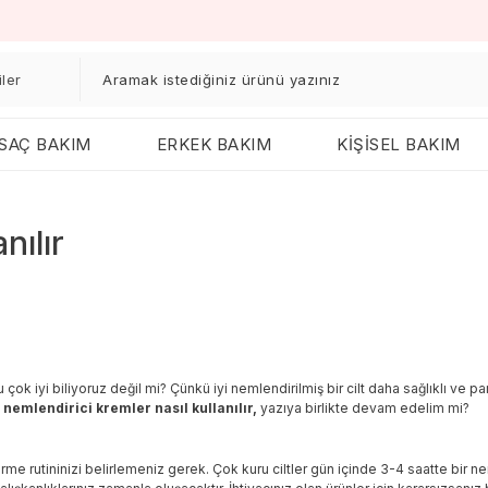
SAÇ BAKIM
ERKEK BAKIM
KİŞİSEL BAKIM
nılır
i biliyoruz değil mi? Çünkü iyi nemlendirilmiş bir cilt daha sağlıklı ve parlak
n
nemlendirici kremler nasıl kullanılır,
yazıya birlikte devam edelim mi?
dirme rutininizi belirlemeniz gerek. Çok kuru ciltler gün içinde 3-4 saatte bir 