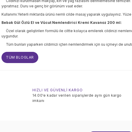
Cildinizi kurutmadan makyajı, kiri ve yağ fazlasını derinlemesine temizler. Je
yıpratmaz. Duru ve genç bir görünüm vaat eder.
Kullanımı:
Yeterli miktarda ürünü nemli cilde masaj yaparak uygulayınız. Yüze 
Bebak Gül Özlü El ve Vücut Nemlendirici Kremi Kavanoz 200 ml:
Özel olarak geliştirilen formülü ile ciltte kolayca emilerek cildinizi nemlend
uygundur.
Tüm bunları yaparken cildimizi içten nemlendirmek için su içmeyi de unutmu
TÜM BLOGLAR
HIZLI VE GÜVENLİ KARGO
14:00'e kadar verilen siparişlerde aynı gün kargo
imkanı