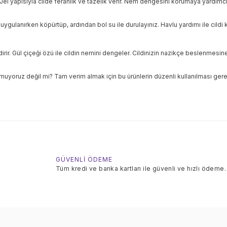
l yapısıyla cilde ferahlık ve tazelik verir. Nem dengesini korumaya yardımcı ol
uygulanırken köpürtüp, ardından bol su ile durulayınız. Havlu yardımı ile cildi
irir. Gül çiçeği özü ile cildin nemini dengeler. Cildinizin nazikçe beslenmesin
yoruz değil mi? Tam verim almak için bu ürünlerin düzenli kullanılması gere
GÜVENLİ ÖDEME
Tüm kredi ve banka kartları ile güvenli ve hızlı ödeme.