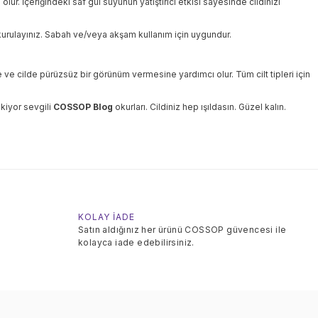
ur. İçeriğindeki saf gül suyunun yatıştırıcı etkisi sayesinde cildinizi
 kurulayınız. Sabah ve/veya akşam kullanım için uygundur.
e ve cilde pürüzsüz bir görünüm vermesine yardımcı olur. Tüm cilt tipleri için
kiyor sevgili
COSSOP Blog
okurları. Cildiniz hep ışıldasın. Güzel kalın.
KOLAY İADE
Satın aldığınız her ürünü COSSOP güvencesi ile
kolayca iade edebilirsiniz.