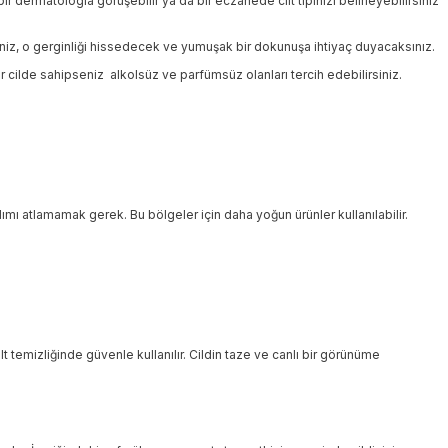
 bir dermatologla görüşebilir ya da bir eczanede cilt tipinizi belirleyebilirsiniz
eniz, o gerginliği hissedecek ve yumuşak bir dokunuşa ihtiyaç duyacaksınız.
cilde sahipseniz alkolsüz ve parfümsüz olanları tercih edebilirsiniz.
 atlamamak gerek. Bu bölgeler için daha yoğun ürünler kullanılabilir.
t temizliğinde güvenle kullanılır. Cildin taze ve canlı bir görünüme