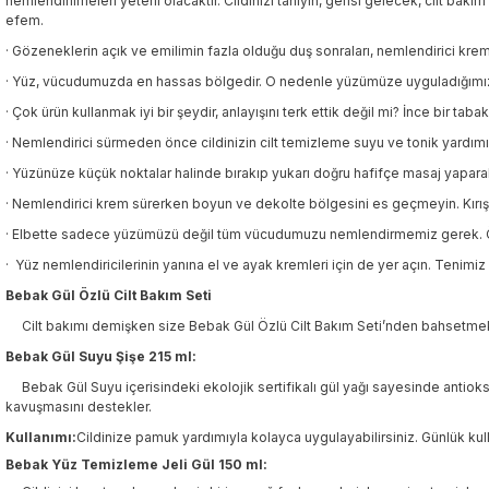
nemlendirilmeleri yeterli olacaktır. Cildinizi tanıyın, gerisi gelecek, cilt bakım
efem.
·
Gözeneklerin açık ve emilimin fazla olduğu duş sonraları, nemlendirici kre
·
Yüz, vücudumuzda en hassas bölgedir. O nedenle yüzümüze uyguladığımız neml
·
Çok ürün kullanmak iyi bir şeydir, anlayışını terk ettik değil mi? İnce bir tab
·
Nemlendirici sürmeden önce cildinizin cilt temizleme suyu ve tonik yardımıy
·
Yüzünüze küçük noktalar halinde bırakıp yukarı doğru hafifçe masaj yapara
·
Nemlendirici krem sürerken boyun ve dekolte bölgesini es geçmeyin. Kırış
·
Elbette sadece yüzümüzü değil tüm vücudumuzu nemlendirmemiz gerek. Özelli
·
Yüz nemlendiricileri
nin yanına el ve ayak kremleri için de yer açın. Tenimi
Bebak Gül Özlü Cilt Bakım Seti
Cilt bakımı demişken size Bebak Gül Özlü Cilt Bakım Seti’nden bahsetmek i
Bebak Gül Suyu Şişe 215 ml:
Bebak Gül Suyu içerisindeki ekolojik sertifikalı gül yağı sayesinde antioksida
kavuşmasını destekler.
Kullanımı:
Cildinize pamuk yardımıyla kolayca uygulayabilirsiniz. Günlük kul
Bebak Yüz Temizleme Jeli Gül 150 ml: