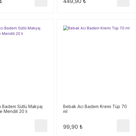
₺
449,90 ₺
ı Badem Sütlü Makyaj
Bebak Acı Badem Kremi Tüp 70
 Mendili 20 li
ml
₺
99,90 ₺