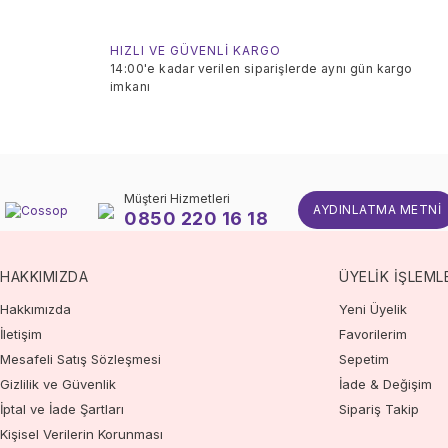
HIZLI VE GÜVENLİ KARGO
14:00'e kadar verilen siparişlerde aynı gün kargo
imkanı
Müşteri Hizmetleri
AYDINLATMA METNI
0850 220 16 18
HAKKIMIZDA
ÜYELİK İŞLEML
Hakkımızda
Yeni Üyelik
İletişim
Favorilerim
Mesafeli Satış Sözleşmesi
Sepetim
Gizlilik ve Güvenlik
İade & Değişim
İptal ve İade Şartları
Sipariş Takip
Kişisel Verilerin Korunması