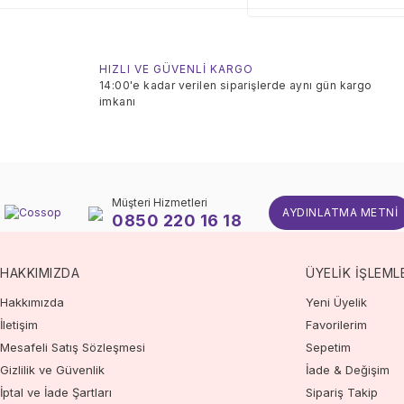
HIZLI VE GÜVENLİ KARGO
14:00'e kadar verilen siparişlerde aynı gün kargo
imkanı
Müşteri Hizmetleri
AYDINLATMA METNI
0850 220 16 18
HAKKIMIZDA
ÜYELİK İŞLEML
Hakkımızda
Yeni Üyelik
İletişim
Favorilerim
Mesafeli Satış Sözleşmesi
Sepetim
Gizlilik ve Güvenlik
İade & Değişim
İptal ve İade Şartları
Sipariş Takip